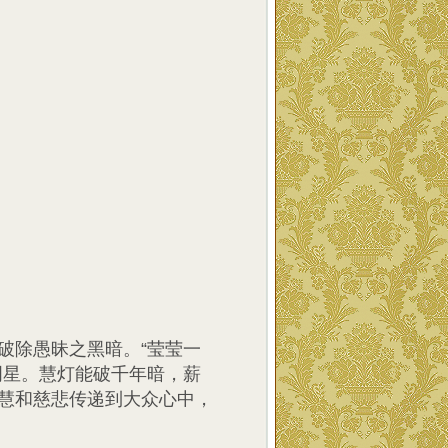
破除愚昧之黑暗。“莹莹一
明星。慧灯能破千年暗，薪
慧和慈悲传递到大众心中，