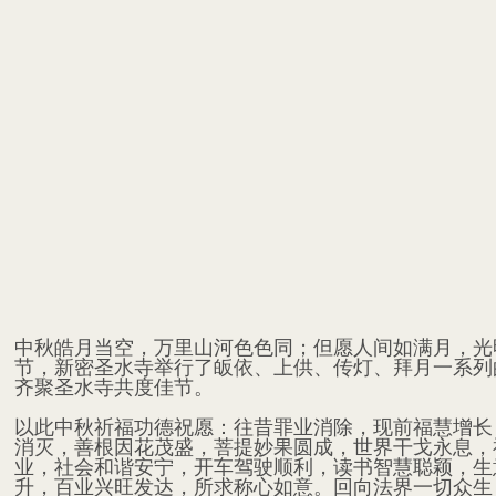
中秋皓月当空，万里山河色色同；但愿人间如满月，光
节，新密圣水寺举行了皈依、上供、传灯、拜月一系列
齐聚圣水寺共度佳节。
以此中秋祈福功德祝愿：往昔罪业消除，现前福慧增长
消灭，善根因花茂盛，菩提妙果圆成，世界干戈永息，
业，社会和谐安宁，开车驾驶顺利，读书智慧聪颖，生
升，百业兴旺发达，所求称心如意。回向法界一切众生