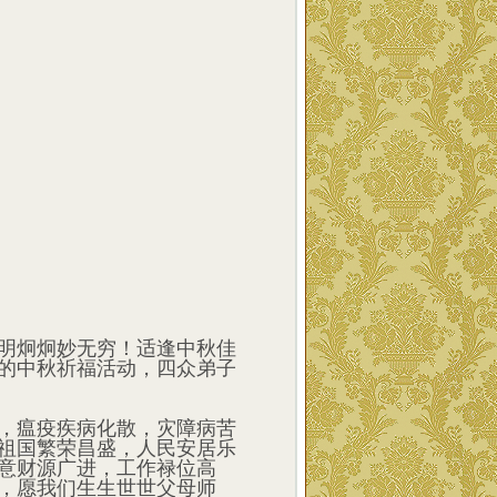
明炯炯妙无穷！适逢中秋佳
的中秋祈福活动，四众弟子
，瘟疫疾病化散，灾障病苦
祖国繁荣昌盛，人民安居乐
意财源广进，工作禄位高
，愿我们生生世世父母师