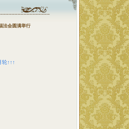
祈福法会圆满举行
轮↑↑↑