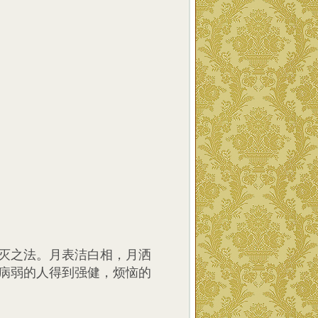
灭之法。月表洁白相，月洒
病弱的人得到强健，烦恼的