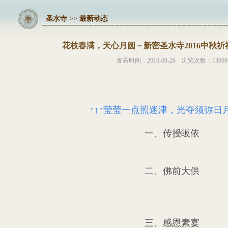
圣水寺
>>
最新动态
花枝春满，天心月圆－新密圣水寺2016中秋
发布时间：2016-09-26 浏览次数：13069
↑↑↑莹莹一点照迷津，光夺须弥日月
一、传授皈依
二、佛前大供
三、感恩素宴